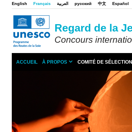
Aller
English
Français
العربية
русский
中文
Español
au
contenu
principal
Regard de la J
Concours internati
ACCUEIL
À PROPOS
COMITÉ DE SÉLECTIO
Main
navigation