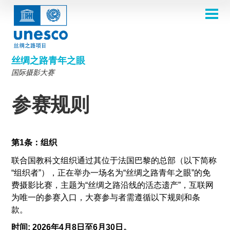
跳
转
到
主页
主
Main
要
关于
内
navigation
容
2026年摄影比赛
丝绸之路青年之眼
评选委员会
国际摄影大赛
2026 Selection Committee
关于我们
主题
2024年评选委员会
Theme 8th Edition
参赛规则
画廊
参赛规则
2023年评选委员会
Theme 7th Edition
常见问题
比赛影集
2025年获奖者
2022年评选委员会
灵感之源照片展
2024大赛主题
丝绸之路一览
第1条：组织
2021年评选委员会
第五届比赛主题
2024获奖者
往届比赛
参赛入口
联合国教科文组织通过其位于法国巴黎的总部（以下简称
2019-2020年评选委员会
第四届比赛主题
2023获奖者
“组织者”），正在举办一场名为“丝绸之路青年之眼”的免
2018年评选委员会
第三届比赛主题
2022获奖作品
English
Français
العربية
费摄影比赛，主题为“丝绸之路沿线的活态遗产
”，互联网
第二届比赛主题
2021获奖作品
русский
中文
Español
فارسی
为唯一的参赛入口，大赛参与者需遵循以下规则和条
Korean
款。
2019-2020获奖作品
第一届比赛主题
时间:
2026年4月8日至6月30日。
2018获奖作品