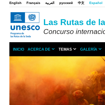
Pasar
English
Français
العربية
русский
中文
Español
al
contenido
principal
Las Rutas de la
Concurso internacio
INICIO
ACERCA DE
TEMAS
GALERÍA
Main
navigation