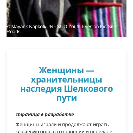
При поддержке
© Mayank Kapkoti/UNESCO Youth Eyes on the Silk
Roads
Войти
User
account
Женщины —
menu
хранительницы
наследия Шелкового
пути
страница в разработке
Женщины играли и продолжают играть
ключевую роль в сохранении и передаче