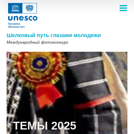
Перейти
к
основному
НА ГЛАВНУЮ
содержанию
Main
О ПРОЕКТЕ
navigation
Фотоконкурс 2025
Шелковый путь глазами молодежи
Темы
Международный фотоконкурс
ТЕМЫ 2026
О нас
ГАЛЕРЕЯ
Галерея для вдохновения
ПРАВИЛА УЧАСТИЯ
ТЕМЫ 2025
ЧАСТО ЗАДАВАЕМЫЕ ВОПРОСЫ
ПОБЕДИТЕЛИ 2022
ТЕМЫ 2023
ПРИНЯТЬ УЧАСТИЕ
Шелковый путь одним взглядом
ПОБЕДИТЕЛИ 2019-2020
ТЕМЫ 2022
Галерея победителей 2018
Фотоконкурс 2018
ТЕМЫ 2021
English
Français
العربية
ТЕМЫ 2019-2020
Русский
中文
Español
فارسی
Korean
ТЕМЫ 2018
ТЕМЫ 2025