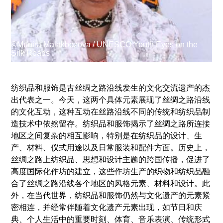
Supported by
©Munira Malakbozova / UNESCO Youth Eyes on the
Silk Roads
纺织品和服饰是古丝绸之路沿线发生的文化交流遗产的杰
出代表之一。今天，这两个具体元素展现了丝绸之路沿线
登录
的文化互动，这种互动在丝路沿线不同的传统和纺织品制
User
造技术中依然留存。纺织品和服饰揭示了丝绸之路所连接
account
地区之间复杂的相互影响，特别是在纺织品的设计、生
产、材料、仪式用途以及日常服装和配件方面。历史上，
menu
丝绸之路上纺织品、思想和设计主题的跨国传播，促进了
高度国际化作坊的建立，这些作坊生产的织物和纺织品融
合了丝绸之路沿线各个地区的风格元素、材料和设计。此
外，在当代世界，纺织品和服饰仍然与文化遗产的元素紧
密相连，并经常伴随着文化遗产元素出现，如节日和庆
典、个人生活中的重要时刻、体育、音乐表演、传统形式