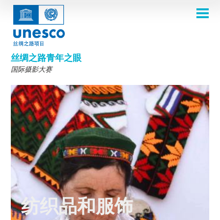
跳
转
到
主页
主
Main
要
关于
内
navigation
容
2026年摄影比赛
丝绸之路青年之眼
评选委员会
国际摄影大赛
2026 Selection Committee
关于我们
主题
2024年评选委员会
Theme 8th Edition
参赛规则
画廊
2023年评选委员会
Theme 7th Edition
常见问题
比赛影集
2025年获奖者
2022年评选委员会
灵感之源照片展
2024大赛主题
丝绸之路一览
2021年评选委员会
第五届比赛主题
2024获奖者
往届比赛
参赛入口
2019-2020年评选委员会
第四届比赛主题
2023获奖者
2018年评选委员会
第三届比赛主题
2022获奖作品
English
Français
العربية
第二届比赛主题
2021获奖作品
русский
中文
Español
فارسی
Korean
纺织品和服饰
2019-2020获奖作品
第一届比赛主题
2018获奖作品