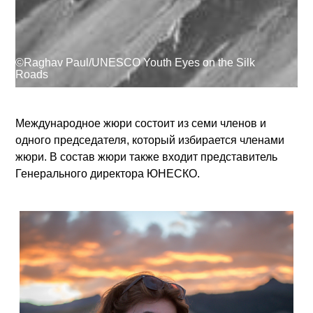
При поддержке
©Raghav Paul/UNESCO Youth Eyes on the Silk
Roads
Войти
User
Международное жюри состоит из семи членов и
account
одного председателя, который избирается членами
жюри. В состав жюри также входит представитель
menu
Генерального директора ЮНЕСКО.