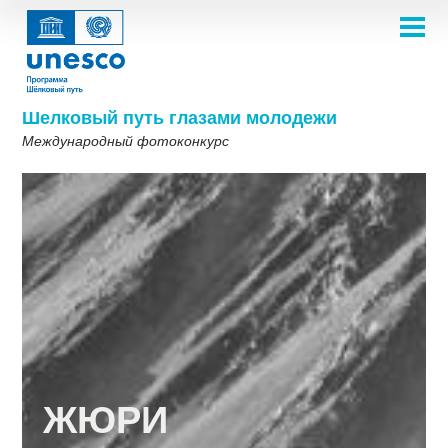
Перейти
к
основному
НА ГЛАВНУЮ
содержанию
Main
О ПРОЕКТЕ
navigation
Фотоконкурс 2025
Шелковый путь глазами молодежи
Темы
Международный фотоконкурс
ТЕМЫ 2026
О нас
ГАЛЕРЕЯ
Галерея для вдохновения
ПРАВИЛА УЧАСТИЯ
ТЕМЫ 2025
ЧАСТО ЗАДАВАЕМЫЕ ВОПРОСЫ
ПОБЕДИТЕЛИ 2022
ТЕМЫ 2023
ПРИНЯТЬ УЧАСТИЕ
Шелковый путь одним взглядом
ПОБЕДИТЕЛИ 2019-2020
ТЕМЫ 2022
Галерея победителей 2018
Фотоконкурс 2018
ТЕМЫ 2021
English
Français
العربية
ТЕМЫ 2019-2020
Русский
中文
Español
فارسی
Korean
ТЕМЫ 2018
ЖЮРИ