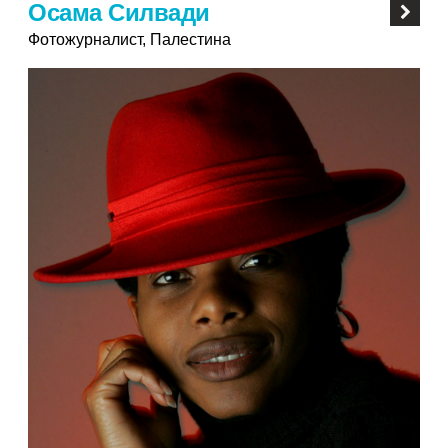
Осама Силвади
Фотожурналист, Палестина