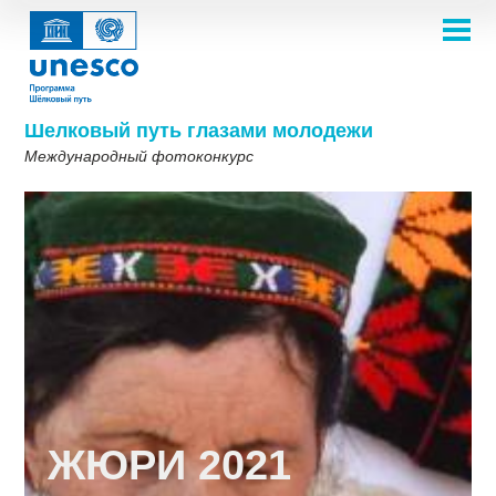
Перейти
к
основному
НА ГЛАВНУЮ
содержанию
Main
О ПРОЕКТЕ
navigation
Фотоконкурс 2025
Шелковый путь глазами молодежи
Темы
Международный фотоконкурс
ТЕМЫ 2026
О нас
ГАЛЕРЕЯ
Галерея для вдохновения
ПРАВИЛА УЧАСТИЯ
ТЕМЫ 2025
ЧАСТО ЗАДАВАЕМЫЕ ВОПРОСЫ
ПОБЕДИТЕЛИ 2022
ТЕМЫ 2023
ПРИНЯТЬ УЧАСТИЕ
Шелковый путь одним взглядом
ПОБЕДИТЕЛИ 2019-2020
ТЕМЫ 2022
Галерея победителей 2018
Фотоконкурс 2018
ТЕМЫ 2021
English
Français
العربية
ТЕМЫ 2019-2020
Русский
中文
Español
فارسی
Korean
ТЕМЫ 2018
ЖЮРИ 2021