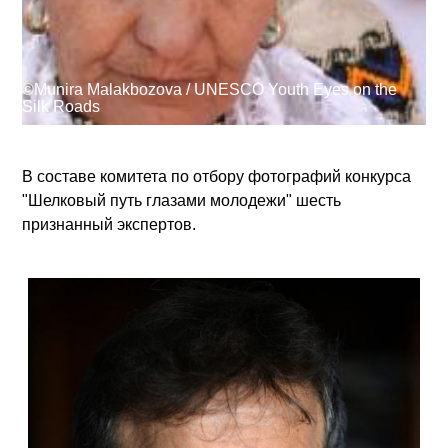
При поддержке
©Munira Malakbozova / UNESCO Youth Eyes on the
Silk Roads
Войти
User
В составе комитета по отбору фотографий конкурса
account
"Шелковый путь глазами молодежи" шесть
признанный экспертов.
menu