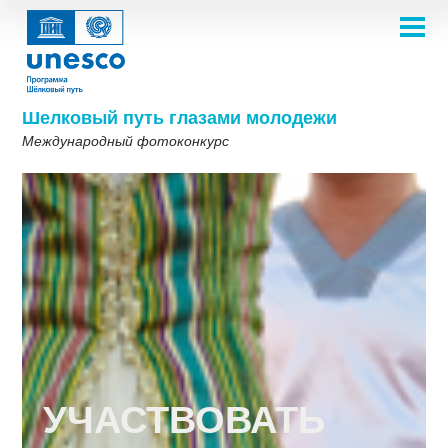
Перейти
к
основному
НА ГЛАВНУЮ
содержанию
Main
О ПРОЕКТЕ
navigation
Фотоконкурс 2025
Шелковый путь глазами молодежи
Темы
Международный фотоконкурс
ТЕМЫ 2026
О нас
ГАЛЕРЕЯ
Галерея для вдохновения
ПРАВИЛА УЧАСТИЯ
ТЕМЫ 2025
ЧАСТО ЗАДАВАЕМЫЕ ВОПРОСЫ
ПОБЕДИТЕЛИ 2022
ТЕМЫ 2023
ПРИНЯТЬ УЧАСТИЕ
Шелковый путь одним взглядом
ПОБЕДИТЕЛИ 2019-2020
ТЕМЫ 2022
Галерея победителей 2018
Фотоконкурс 2018
ТЕМЫ 2021
English
Français
العربية
ТЕМЫ 2019-2020
Русский
中文
Español
فارسی
Korean
ТЕМЫ 2018
УЧАСТВОВАТЬ