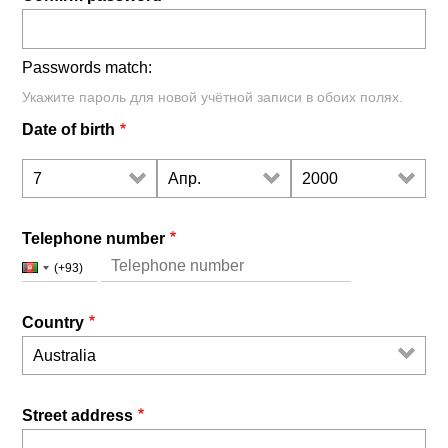
Passwords match:
Укажите пароль для новой учётной записи в обоих полях.
Date of birth
День
Месяц
Год
Telephone number
Country
Номер
(+93)
Code
телефона
Country
Street address