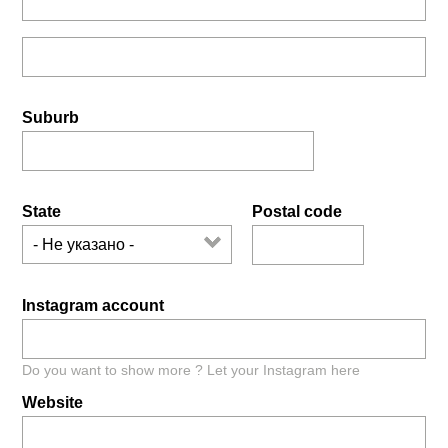
Street
address
line
2
Suburb
State
Postal code
Instagram account
Do you want to show more ? Let your Instagram here
Website