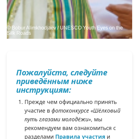
При поддержке
© Bobur Alimkhodjaev / UNESCO Youth Eyes on the
Silk Roads
Войти
User
account
Пожалуйста, следуйте
menu
приведённым ниже
инструкциям:
Прежде чем официально принять
участие в
фотоконкурсе «Шёлковый
путь глазами молодёжи»
, мы
рекомендуем вам ознакомиться с
разделами
Правила участия
и