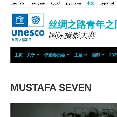
跳
English
Français
العربية
русский
中文
Español
转
到
主
要
丝绸之路青年之
内
容
国际摄影大赛
主页
关于
评选委员会
主题
画廊
20
Main
navigation
MUSTAFA SEVEN