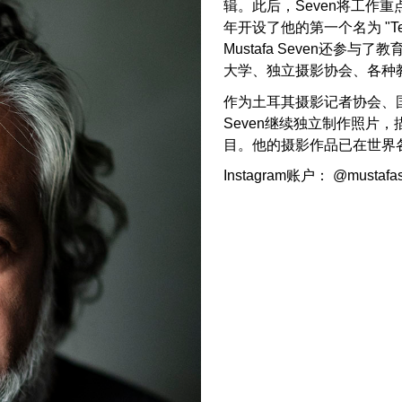
辑。此后，Seven将工作重
年开设了他的第一个名为 "
Mustafa Seven还
大学、独立摄影协会、各种
作为土耳其摄影记者协会、
Seven继续独立制作照片
目。他的摄影作品已在世界
Instagram账户： @mustafa