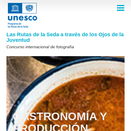
Pasar
al
contenido
INICIO
principal
Main
ACERCA DE
navigation
El concurso 2025
Las Rutas de la Seda a través de los Ojos de la
TEMAS
Juventud
¿Quiénes somos?
Theme 8th Edition
GALERÍA
Concurso internacional de fotografía
Galería para inspiración
Theme 7th Edition
Reglas
Tema de la 6a edición
Preguntas frecuentes
Ganadores 2022
PARTICIPAR
Las Rutas de la Seda de un vistazo
Temas de la 5a edición
Ganadores 2021
Ediciones anteriores del concurso
Temas de la 4a edición
Ganadores 2019-2020
English
Français
العربية
Temas de la 3ra edición
Ganadores 2018
русский
中文
Español
فارسی
Korean
Temas de la 2nda edición
Temas de la 1ra edición
GASTRONOMÍA Y
PRODUCCIÓN