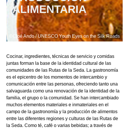
Supported by
ALIMENTARIA
©Cloé Ando / UNESCO Youth Eyes on the Silk Roads
Iniciar sesión
User
Cocinar, ingredientes, técnicas de servicio y comidas
account
juntas forman la base de la identidad cultural de las
menu
comunidades de las Rutas de la Seda. La gastronomía
es el epicentro de los momentos de intercambio y
comunicación entre las personas, ofreciendo tanto una
salvaguarda como una renovación de la identidad de la
familia, el grupo o la comunidad. Se han intercambiado
muchos elementos materiales e inmateriales en el
campo de la gastronomía y la producción de alimentos
entre las diferentes regiones y culturas de las Rutas de
la Seda. Como té, café o varias bebidas; a través de