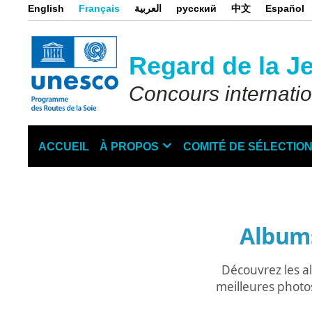
Aller
English
Français
العربية
русский
中文
Español
au
contenu
principal
Regard de la J
Concours internati
ACCUEIL
À PROPOS
COMITÉ DE SÉLECTIO
Main
navigation
Album
Découvrez les 
meilleures photo