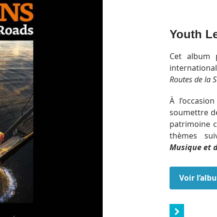
Youth Le
Cet album 
internation
Routes de la S
À l’occasion
soumettre de
patrimoine c
thèmes su
Musique et 
Voir l’al