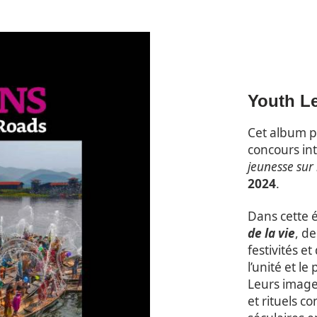
Youth Le
Cet album 
concours in
jeunesse sur 
2024
.
Dans cette 
de la vie
, d
festivités e
l’unité et l
Leurs image
et rituels c