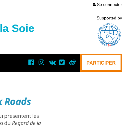
Se connecter
User
Supported by
account
la Soie
menu
PARTICIPER
k Roads
ui présentent les
to du
Regard de la