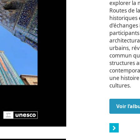
explorer la 
Routes de la
historiques 
d’échanges i
participants
architectur
urbains, rév
commun qu’i
structures 
contemporai
une histoire
cultures.
Voir l’al