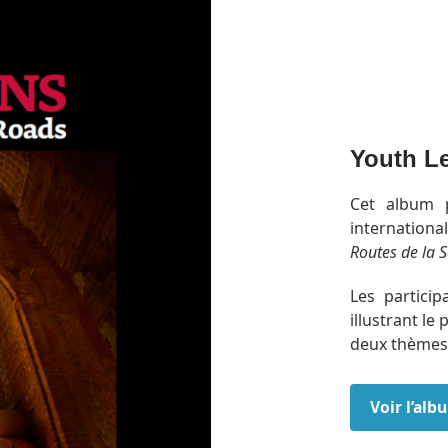
Youth Le
Cet album 
internation
Routes de la S
Les partici
illustrant l
deux thème
Voir l’al