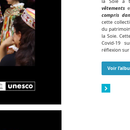
la Soie à 
vêtements
e
compris dan
cette collect
du patrimoin
la Soie. Cett
Covid-19 su
réflexion su
Voir l’al