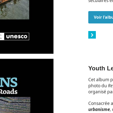
séculaires 
Voir l'al
Youth Le
Cet album ph
photo du
Re
organisé pa
Consacrée 
urbanisme
,
c