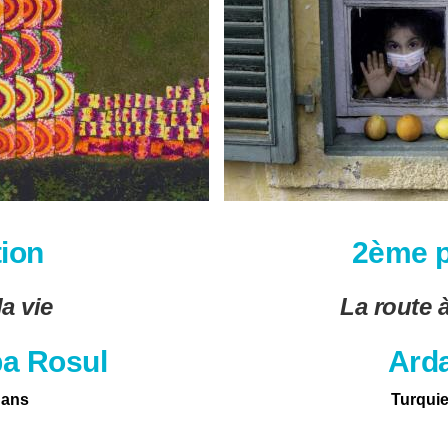
tion
2ème p
a vie
La route à
ba Rosul
Arda
 ans
Turquie