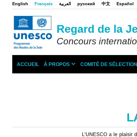
Aller
English
Français
العربية
русский
中文
Español
au
contenu
principal
Regard de la J
Concours internati
ACCUEIL
À PROPOS
COMITÉ DE SÉLECTIO
Main
navigation
L
L’UNESCO a le plaisir d