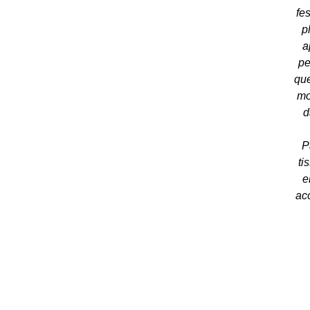
fes
p
a
pe
que
mo
d
P
ti
e
ac