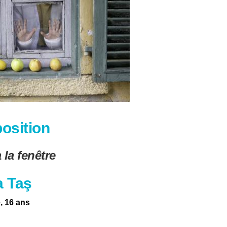
osition
 la fenêtre
 Taş
, 16 ans