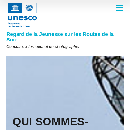
Aller
au
contenu
ACCUEIL
principal
Main
À PROPOS
navigation
Concours 2026
Regard de la Jeunesse sur les Routes de la
COMITÉ DE SÉLECTION
Soie
Comité de sélection 2026
Qui sommes-nous ?
THÈMES
Concours international de photographie
Comité de sélection 2025
Thème 8e édition
Règles
GALERIE
Comité de sélection 2024
Foire aux questions
Thème 7e édition
Albums photos
LAURÉATS 2025
Les Routes de la Soie en un coup d'œil
Comité de sélection 2023
Galerie d'inspiration
Thème 6e édition
Éditions précédentes du concours
Comité de sélection 2022
Thème 5e édition
Lauréats 2024
PARTICIPER
Comité de sélection 2021
Thèmes 4e édition
Lauréats 2023
Comité de sélection 2019
Thèmes 3e édition
Lauréats 2022
English
Français
العربية
Comité de sélection 2018
Thèmes 2e édition
Lauréats 2021
русский
中文
Español
فارسی
QUI SOMMES-
Korean
Thèmes 1ère édition
Lauréats 2019-2020
Lauréats 2018