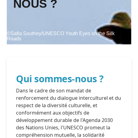
NOUS ?
Supported by
©Safia Southey/UNESCO Youth Eyes on the Silk
Roads
Se connecter
User
Qui sommes-nous ?
account
Dans le cadre de son mandat de
menu
renforcement du dialogue interculturel et du
respect de la diversité culturelle, et
conformément aux objectifs de
développement durable de l'Agenda 2030
des Nations Unies, l'UNESCO promeut la
compréhension mutuelle, la solidarité