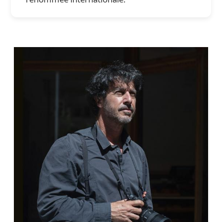
Supported by
Se connecter
User
account
menu