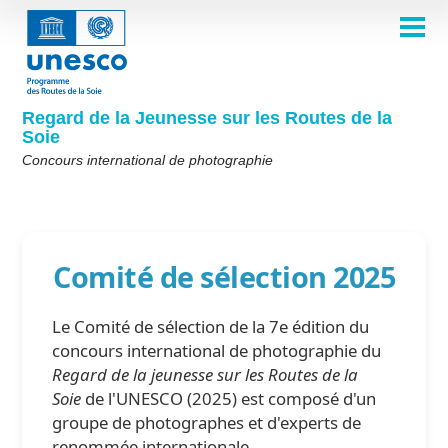
Aller
au
contenu
ACCUEIL
principal
Main
À PROPOS
navigation
Concours 2026
Regard de la Jeunesse sur les Routes de la
COMITÉ DE SÉLECTION
Soie
Comité de sélection 2026
Qui sommes-nous ?
THÈMES
Concours international de photographie
Comité de sélection 2025
Thème 8e édition
Règles
GALERIE
Comité de sélection 2024
Foire aux questions
Thème 7e édition
Albums photos
LAURÉATS 2025
Les Routes de la Soie en un coup d'œil
Comité de sélection 2023
Galerie d'inspiration
Thème 6e édition
Comité de sélection 2025
Éditions précédentes du concours
Comité de sélection 2022
Thème 5e édition
Lauréats 2024
PARTICIPER
Comité de sélection 2021
Thèmes 4e édition
Lauréats 2023
Le Comité de sélection de la 7e édition du
Comité de sélection 2019
Thèmes 3e édition
Lauréats 2022
concours international de photographie du
English
Français
العربية
Regard de la jeunesse sur les Routes de la
Comité de sélection 2018
Thèmes 2e édition
Lauréats 2021
русский
中文
Español
فارسی
Soie
de l'UNESCO (2025) est composé d'un
Korean
Thèmes 1ère édition
Lauréats 2019-2020
groupe de photographes et d'experts de
renommée internationale.
Lauréats 2018