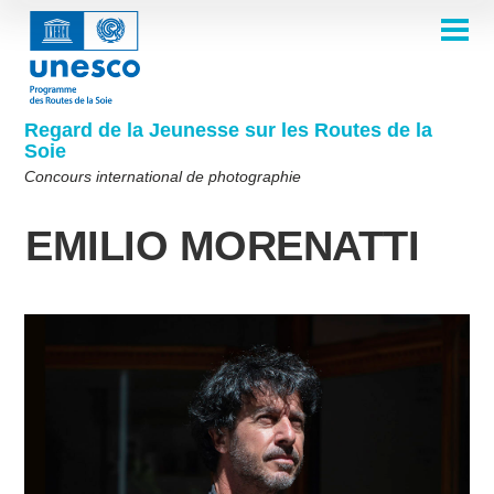
Aller
au
contenu
ACCUEIL
principal
Main
À PROPOS
navigation
Concours 2026
Regard de la Jeunesse sur les Routes de la
COMITÉ DE SÉLECTION
Soie
Comité de sélection 2026
Qui sommes-nous ?
THÈMES
Concours international de photographie
Comité de sélection 2025
Thème 8e édition
Règles
GALERIE
EMILIO MORENATTI
Comité de sélection 2024
Foire aux questions
Thème 7e édition
Albums photos
LAURÉATS 2025
Les Routes de la Soie en un coup d'œil
Comité de sélection 2023
Galerie d'inspiration
Thème 6e édition
Éditions précédentes du concours
Comité de sélection 2022
Thème 5e édition
Lauréats 2024
PARTICIPER
Comité de sélection 2021
Thèmes 4e édition
Lauréats 2023
Comité de sélection 2019
Thèmes 3e édition
Lauréats 2022
English
Français
العربية
Comité de sélection 2018
Thèmes 2e édition
Lauréats 2021
русский
中文
Español
فارسی
Korean
Thèmes 1ère édition
Lauréats 2019-2020
Lauréats 2018