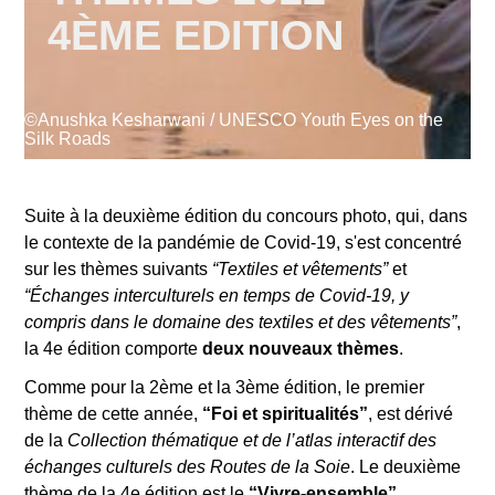
4ÈME EDITION
Supported by
©Anushka Kesharwani / UNESCO Youth Eyes on the
Silk Roads
Suite à la deuxième édition du concours photo, qui, dans
Se connecter
le contexte de la pandémie de Covid-19, s'est concentré
User
sur les thèmes suivants
“Textiles et vêtements”
et
account
“Échanges interculturels en temps de Covid-19, y
compris dans le domaine des textiles et des vêtements”
,
menu
la 4e édition comporte
deux nouveaux thèmes
.
Comme pour la 2ème et la 3ème édition, le premier
thème de cette année,
“Foi et spiritualités”
, est dérivé
de la
Collection thématique et de l’atlas interactif des
échanges culturels des Routes de la Soie
. Le deuxième
thème de la 4e édition est le
“Vivre-ensemble”
.