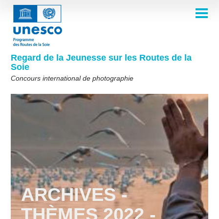
Aller
au
contenu
ACCUEIL
principal
Main
À PROPOS
navigation
Concours 2026
Regard de la Jeunesse sur les Routes de la
COMITÉ DE SÉLECTION
Soie
Comité de sélection 2026
Qui sommes-nous ?
THÈMES
Concours international de photographie
Comité de sélection 2025
Thème 8e édition
Règles
GALERIE
Comité de sélection 2024
Foire aux questions
Thème 7e édition
Albums photos
LAURÉATS 2025
Les Routes de la Soie en un coup d'œil
Comité de sélection 2023
Galerie d'inspiration
Thème 6e édition
Éditions précédentes du concours
Comité de sélection 2022
Thème 5e édition
Lauréats 2024
PARTICIPER
Comité de sélection 2021
Thèmes 4e édition
Lauréats 2023
Foi et Spiritualités
Comité de sélection 2019
Lauréats 2022
Thèmes 3e édition
English
Français
العربية
Vivre-ensemble
Comité de sélection 2018
Lauréats 2021
Thèmes 2e édition
русский
中文
Español
فارسی
ARCHIVES -
Korean
Lauréats 2019-2020
Thèmes 1ère édition
THÈMES 2022 -
Lauréats 2018