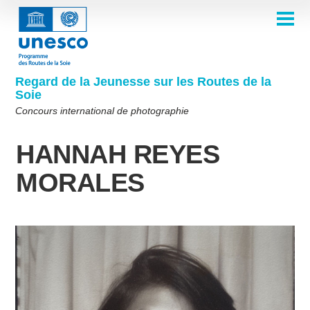
Aller
au
contenu
ACCUEIL
principal
Main
À PROPOS
navigation
Concours 2026
Regard de la Jeunesse sur les Routes de la
COMITÉ DE SÉLECTION
Soie
Comité de sélection 2026
Qui sommes-nous ?
THÈMES
Concours international de photographie
Comité de sélection 2025
Thème 8e édition
Règles
GALERIE
HANNAH REYES
Comité de sélection 2024
Foire aux questions
Thème 7e édition
Albums photos
LAURÉATS 2025
Les Routes de la Soie en un coup d'œil
Comité de sélection 2023
Galerie d'inspiration
Thème 6e édition
MORALES
Éditions précédentes du concours
Comité de sélection 2022
Thème 5e édition
Lauréats 2024
PARTICIPER
Comité de sélection 2021
Thèmes 4e édition
Lauréats 2023
Comité de sélection 2019
Thèmes 3e édition
Lauréats 2022
English
Français
العربية
Comité de sélection 2018
Thèmes 2e édition
Lauréats 2021
русский
中文
Español
فارسی
Korean
Thèmes 1ère édition
Lauréats 2019-2020
Lauréats 2018