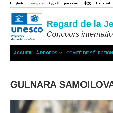
Aller
English
Français
العربية
русский
中文
Español
au
contenu
principal
Regard de la J
Concours internati
ACCUEIL
À PROPOS
COMITÉ DE SÉLECTIO
Main
navigation
GULNARA SAMOILOV