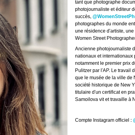
tant que photographe docume
photojournaliste et éditeur 
succès,
@WomenStreetPho
photographes du monde entie
une résidence d'artiste, une 
Women Street Photographers
Ancienne photojournaliste d
nationaux et internationau
notamment le premier prix d
Pulitzer par l'AP. Le travail
que le musée de la ville de
société historique de New Y
titulaire d'un certificat en p
Samoilova vit et travaille à
Compte Instagram officiel :