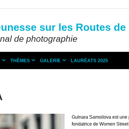
eunesse sur les Routes de 
onal de photographie
N
THÈMES
GALERIE
LAURÉATS 2025
A
Gulnara Samoilova est une p
fondatrice de Women Street